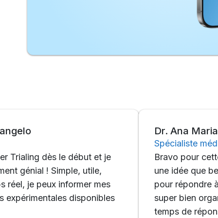
o
Dr. Ana Maria Galeo
Spécialiste médical
ing dès le début et je
Bravo pour cette applic
ial ! Simple, utile,
une idée que beaucoup 
 je peux informer mes
pour répondre à un beso
rimentales disponibles
super bien organisée ! C'
temps de réponse ne po