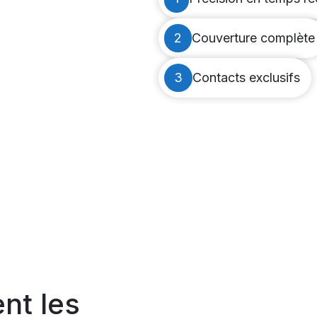
2
Couverture complète
3
Contacts exclusifs
nt les