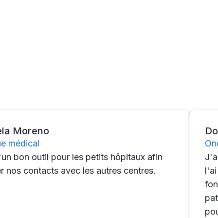
reno
Dott. Ma
cal
Oncologue
 outil pour les petits hôpitaux afin
J'ai commen
contacts avec les autres centres.
l'ai trouvé
fonctionne
patients s
pour leur 